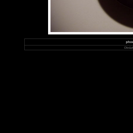
phoe
Obráz