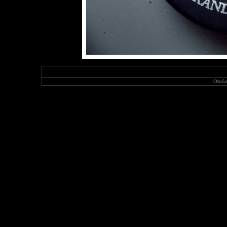
Obráz